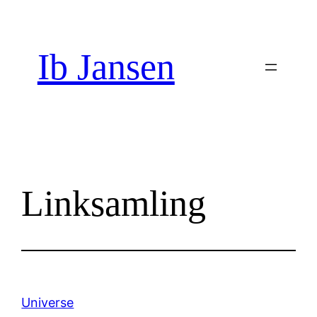
Spring
til
indhold
Ib Jansen
Linksamling
Universe