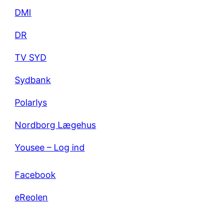
DMI
DR
TV SYD
Sydbank
Polarlys
Nordborg Lægehus
Yousee – Log ind
Facebook
eReolen